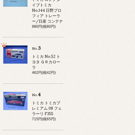
イプトミカ
No.144 日野プロ
フィア トレーラ
ー/日産 コンテナ
880円(税80円)
3
No.
トミカ No.52 ト
ヨタ ＧＲカロー
ラ
462円(税42円)
4
No.
トミカ トミカプ
レミアム 08 フェ
ラーリ F355
715円(税65円)