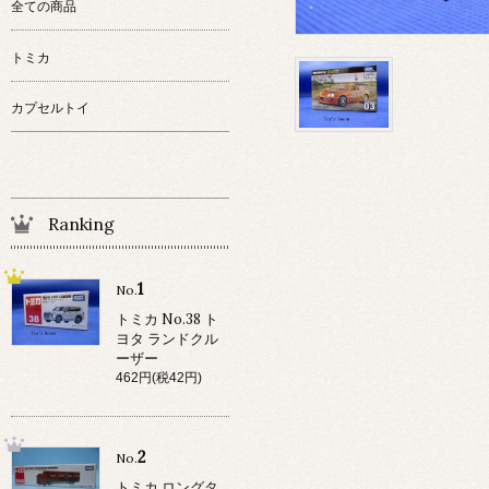
全ての商品
トミカ
カプセルトイ
Ranking
1
No.
トミカ No.38 ト
ヨタ ランドクル
ーザー
462円(税42円)
2
No.
トミカ ロングタ