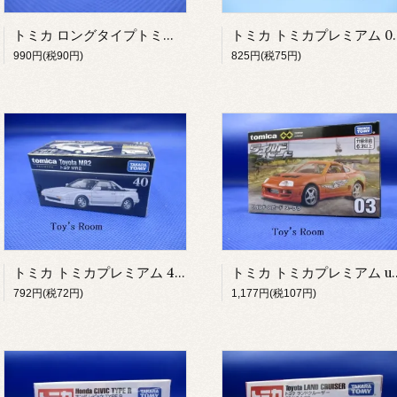
トミカ ロングタイプトミカ No.135 NX 日本通運 ウイングトレーラ NO135NXニホンツウウンウイングトレ-ラ-
トミカ トミカプレミ
990円(税90円)
825円(税75円)
トミカ トミカプレミアム 40 トヨタ MR2
トミカ トミカプレミアム unlimit
792円(税72円)
1,177円(税107円)