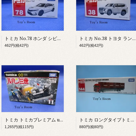
トミカ No.78 ホンダ シビック TYPE R
トミカ No.38 トヨタ ランドクルーザー
462円(税42円)
462円(税42円)
トミカ トミカプレミアム unlimited 11 ルパン三世 メルセデスベンツ SSK
トミカ ロングタイプトミカ No.144 日野プロフィア トレーラー/日産 コンテナ
1,265円(税115円)
880円(税80円)