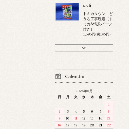
5
No.
トミカタウン ど
うろ工事現場（ト
ミカ&情景パーツ
付き）
1,595円(税145円)
Calendar
2026年8月
日
月
火
水
木
金
土
1
2
3
4
5
6
7
8
9
10
11
12
13
14
15
16
17
18
19
20
21
22