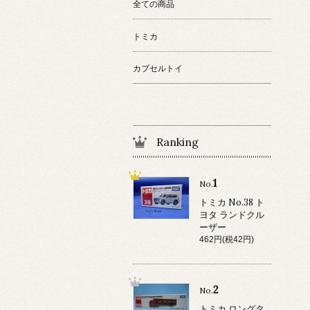
全ての商品
トミカ
カプセルトイ
Ranking
1
No.
トミカ No.38 ト
ヨタ ランドクル
ーザー
462円(税42円)
2
No.
トミカ ロングタ