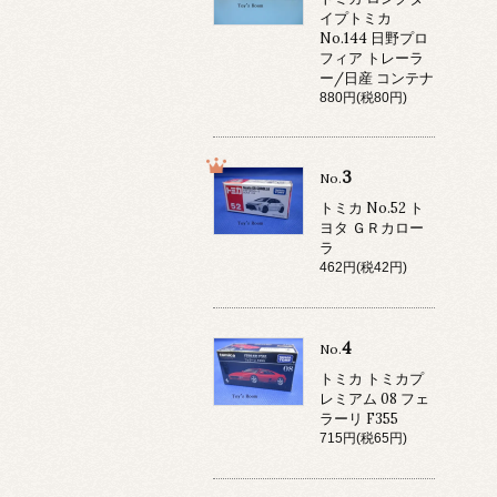
イプトミカ
No.144 日野プロ
フィア トレーラ
ー/日産 コンテナ
880円(税80円)
3
No.
トミカ No.52 ト
ヨタ ＧＲカロー
ラ
462円(税42円)
4
No.
トミカ トミカプ
レミアム 08 フェ
ラーリ F355
715円(税65円)