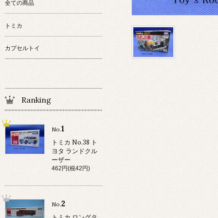
全ての商品
トミカ
カプセルトイ
Ranking
1
No.
トミカ No.38 ト
ヨタ ランドクル
ーザー
462円(税42円)
2
No.
トミカ ロングタ