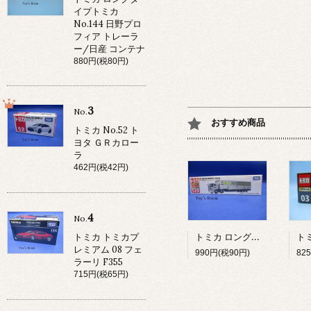
イプトミカ
No.144 日野プロ
フィア トレーラ
ー/日産 コンテナ
880円(税80円)
3
No.
おすすめ商品
トミカ No.52 ト
ヨタ ＧＲカロー
ラ
462円(税42円)
4
No.
トミカ ロングタイプトミカ No.135 NX 日本通運 ウイングトレーラ NO135NXニホンツウウンウイングトレ-ラ-
トミカ トミカプ
レミアム 08 フェ
990円(税90円)
82
ラーリ F355
715円(税65円)