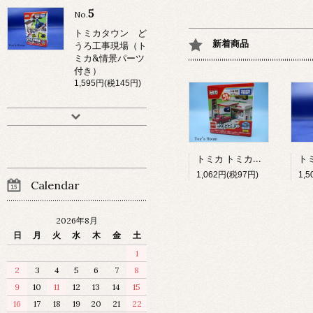
5
No.
トミカタウン ど
新着商品
うろ工事現場（ト
ミカ&情景パーツ
付き）
1,595円(税145円)
トミカ トミカタウン ガソリンスタンド ENEOS
1,062円(税97円)
1,
Calendar
2026年8月
日
月
火
水
木
金
土
1
2
3
4
5
6
7
8
9
10
11
12
13
14
15
16
17
18
19
20
21
22